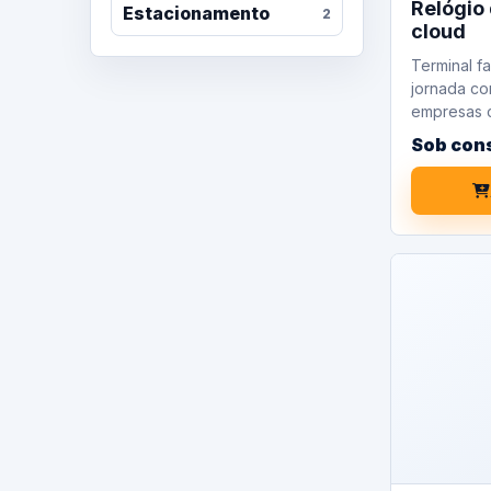
Relógio 
Estacionamento
2
cloud
Terminal fa
jornada co
empresas c
Sob con