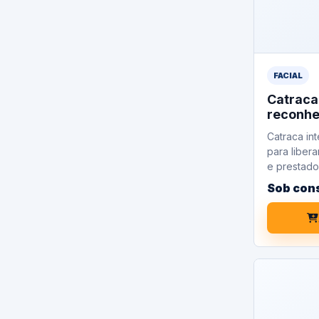
FACIAL
Catrac
reconhe
Catraca int
para libera
e prestado
Sob con