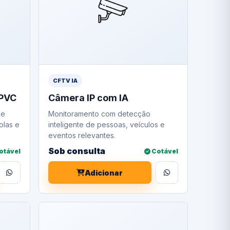
CFTV IA
 PVC
Câmera IP com IA
 e
Monitoramento com detecção
olas e
inteligente de pessoas, veículos e
eventos relevantes.
Sob consulta
otável
Cotável
Adicionar