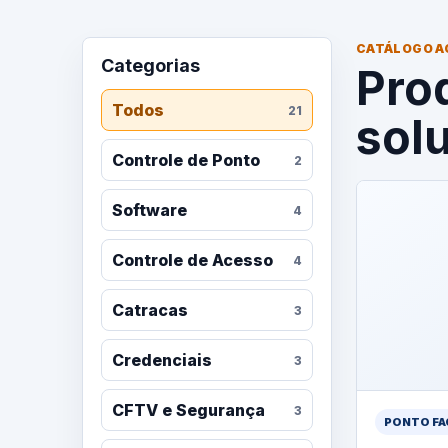
CATÁLOGO A
Categorias
Pro
Todos
21
sol
Controle de Ponto
2
Software
4
Controle de Acesso
4
Catracas
3
Credenciais
3
CFTV e Segurança
3
PONTO FA