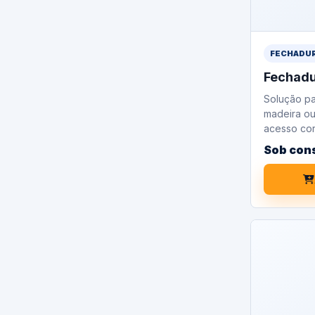
FECHADU
Fechadu
Solução pa
madeira ou
acesso cor
Sob con