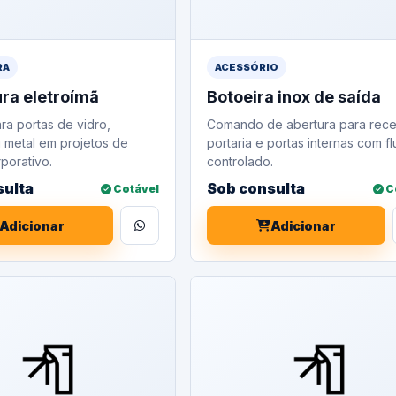
RA
ACESSÓRIO
ra eletroímã
Botoeira inox de saída
ra portas de vidro,
Comando de abertura para rec
 metal em projetos de
portaria e portas internas com f
porativo.
controlado.
sulta
Sob consulta
Cotável
C
Adicionar
Adicionar