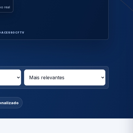
o real
O
ACESSO
CFTV
onalizado