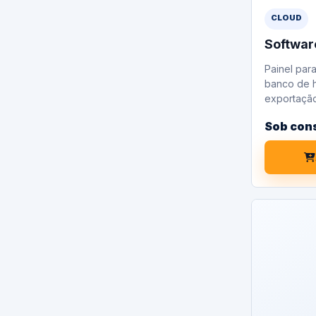
CLOUD
Softwar
Painel para
banco de h
exportação
Sob con