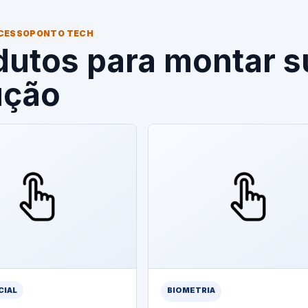
CESSOPONTO TECH
dutos para montar s
ução
CIAL
BIOMETRIA