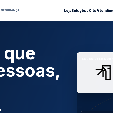
Loja
Soluções
Kits
Atendim
E SEGURANÇA
 que
ECOSSISTEMA CO
essoas,
.