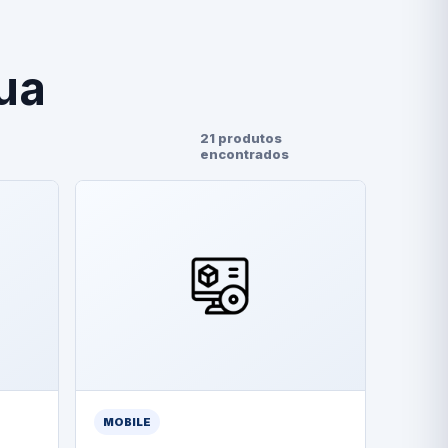
ua
21 produtos
encontrados
MOBILE