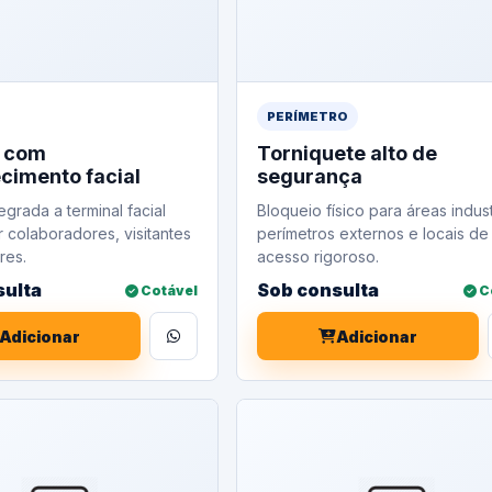
PERÍMETRO
a com
Torniquete alto de
cimento facial
segurança
egrada a terminal facial
Bloqueio físico para áreas indust
r colaboradores, visitantes
perímetros externos e locais de
res.
acesso rigoroso.
sulta
Sob consulta
Cotável
C
Adicionar
Adicionar