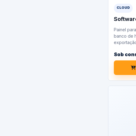
CLOUD
Softwar
Painel para
banco de h
exportação
Sob con