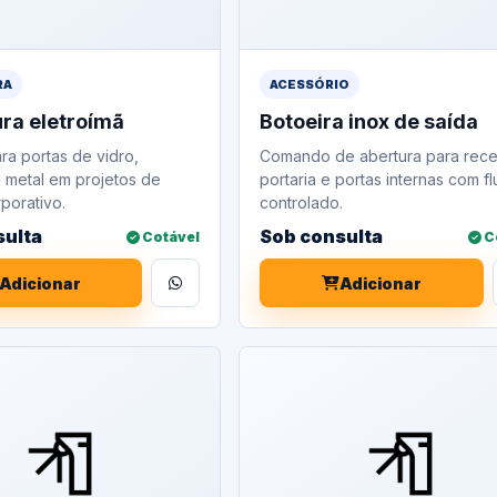
RA
ACESSÓRIO
ra eletroímã
Botoeira inox de saída
ra portas de vidro,
Comando de abertura para rec
 metal em projetos de
portaria e portas internas com f
porativo.
controlado.
sulta
Sob consulta
Cotável
C
Adicionar
Adicionar