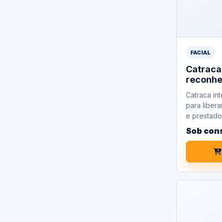
FACIAL
Catrac
reconhe
Catraca int
para libera
e prestado
Sob con