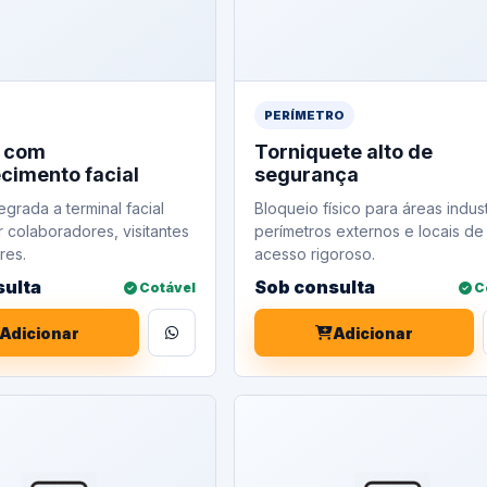
PERÍMETRO
a com
Torniquete alto de
cimento facial
segurança
egrada a terminal facial
Bloqueio físico para áreas indust
r colaboradores, visitantes
perímetros externos e locais de
res.
acesso rigoroso.
sulta
Sob consulta
Cotável
C
Adicionar
Adicionar