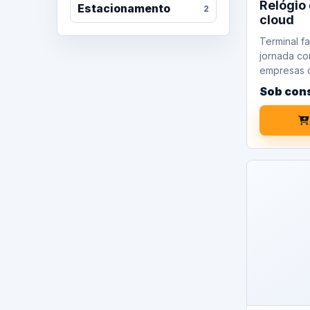
Relógio 
Estacionamento
2
cloud
Terminal fa
jornada co
empresas c
Sob con