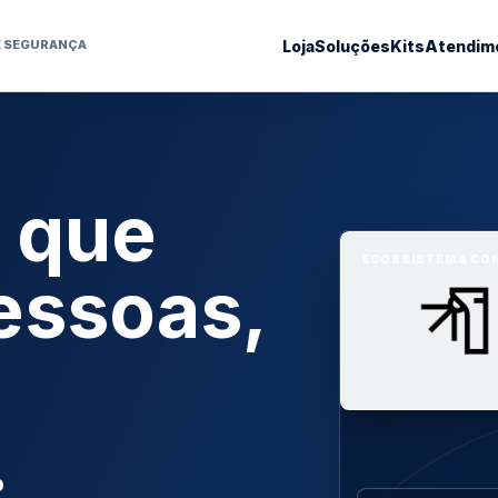
Loja
Soluções
Kits
Atendim
E SEGURANÇA
 que
ECOSSISTEMA CO
essoas,
.