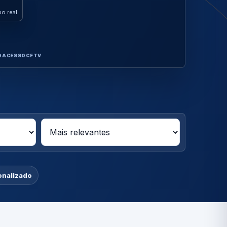
o real
O
ACESSO
CFTV
onalizado