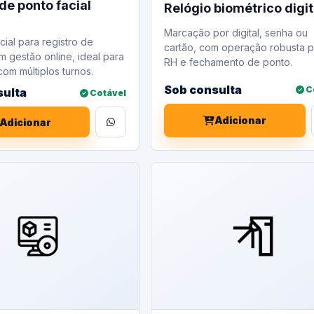
de ponto facial
Relógio biométrico digit
Marcação por digital, senha ou
cial para registro de
cartão, com operação robusta p
m gestão online, ideal para
RH e fechamento de ponto.
om múltiplos turnos.
Sob consulta
C
sulta
Cotável
Adicionar
Adicionar