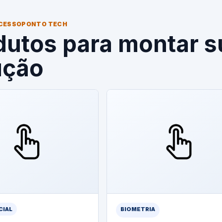
CESSOPONTO TECH
dutos para montar s
ução
CIAL
BIOMETRIA