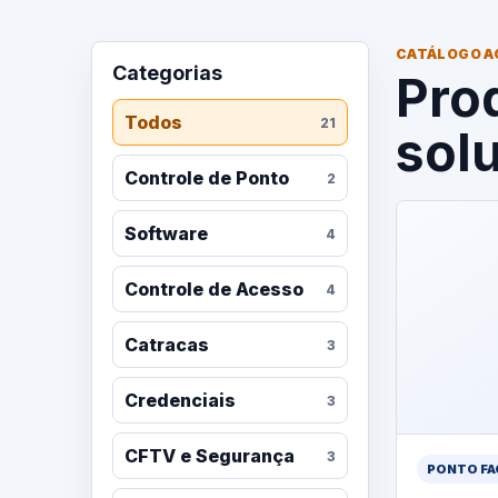
CATÁLOGO A
Categorias
Pro
Todos
21
sol
Controle de Ponto
2
Software
4
Controle de Acesso
4
Catracas
3
Credenciais
3
CFTV e Segurança
3
PONTO FA