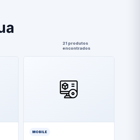
ua
21 produtos
encontrados
MOBILE