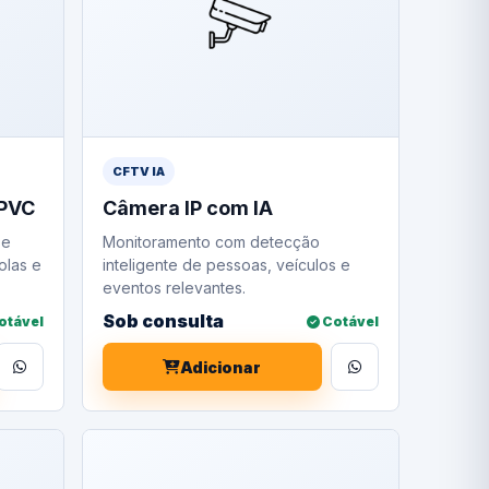
CFTV IA
 PVC
Câmera IP com IA
 e
Monitoramento com detecção
olas e
inteligente de pessoas, veículos e
eventos relevantes.
Sob consulta
otável
Cotável
Adicionar