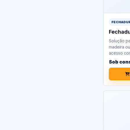
FECHADU
Fechadu
Solução pa
madeira ou
acesso cor
Sob con